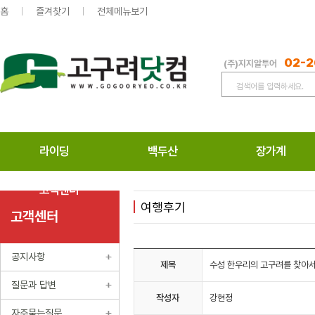
홈
즐겨찾기
전체메뉴보기
02-2
(주)지지알투어
라이딩
백두산
장가계
고객센터
여행후기
고객센터
공지사항
제목
수성 한우리의 고구려를 찾아서.
질문과 답변
작성자
강현정
자주묻는질문