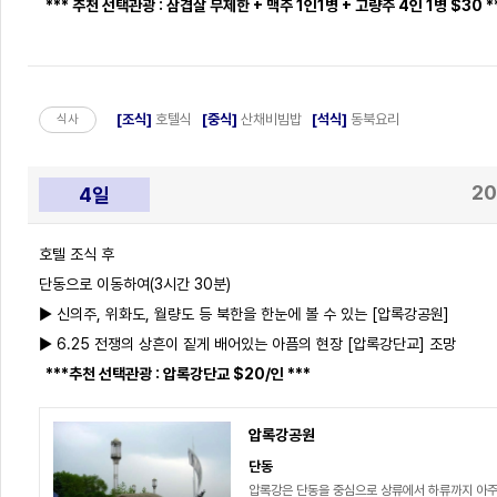
*** 추천 선택관광 : 삼겹살 무제한 + 맥주 1인1병 + 고량주 4인 1병 $30 *
[조식]
호텔식
[중식]
산채비빔밥
[석식]
동북요리
식사
20
4일
호텔 조식 후
단동으로 이동하여(3시간 30분)
▶ 신의주, 위화도, 월량도 등 북한을 한눈에 볼 수 있는 [압록강공원]
▶ 6.25 전쟁의 상흔이 짙게 배어있는 아픔의 현장 [압록강단교] 조망
***추천 선택관광 : 압록강단교 $20/인 ***
압록강공원
단동
압록강은 단동을 중심으로 상류에서 하류까지 아주 