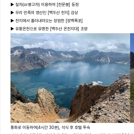
▶ 짚차(or봉고차) 이용하여 [천문봉] 등정
▶ 우리 민족의 영산인 [백두산 천지] 감상
▶ 천지에서 흘러내려오는 장엄한 [장백폭포]
▶ 유황온천으로 유명한 [백두산 온천지대] 조망
통화로 이동하여(4시간 30분), 석식 후 호텔 투숙