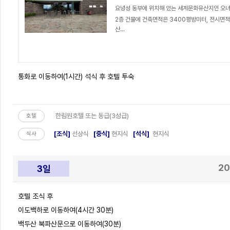
요녕성 동부에 위치해 있는 세계문화유산지인 오녀
2층 건물에 건축면적은 3400평방미터, 전시면
산...
통화로 이동하여(1시간) 석식 후 호텔 투숙
한림원호텔 또는 동급(3성급)
호텔
[조식]
선상식
[중식]
현지식
[석식]
현지식
식사
20
3일
호텔 조식 후
이도백하로 이동하여(4시간 30분)
백두산 북파산문으로 이동하여(30분)