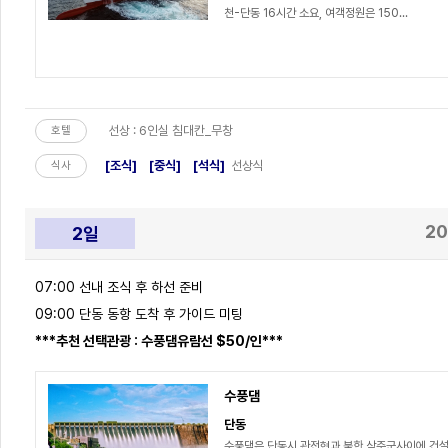
천-단동 16시간 소요, 여객정원은 150...
선상 : 6인실 침대칸_무창
호텔
[조식]
[중식]
[석식]
선상식
식사
20
2일
07:00 선내 조식 후 하선 준비
09:00 단동 동항 도착 후 가이드 미팅
***추천 선택관광 : 수풍댐유람선 $50/인***
수풍댐
단동
수풍댐은 단동시 관전현과 북한 삭주군사이에 건설된