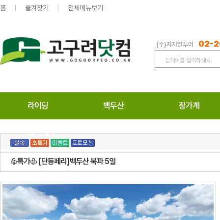
홈
즐겨찾기
전체메뉴보기
02-2
(주)지지알투어
라이딩
백두산
장가계
고객센터
♧특가♧ [단동페리]백두산 북파 5일