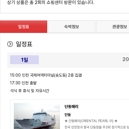
상기 상품은 총 2회의 쇼핑센터 방문이 있습니다.
일정표
숙박정보
관광정보
일정표
20
1일
15:00 인천 국제여객터미널(송도동) 2층 집결
17:30 인천 출발
석식 후 휴식 및 자유시간
단동페리
단동
◈ 단동페리(ORIENTAL PEARL Ⅵ) ◈
한국 인천항과 중국 단동항을 주3회 정기적으로 왕