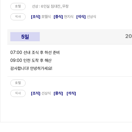
선상 : 6인실 침대칸_무창
호텔
[조식]
호텔식
[중식]
현지식
[석식]
선상식
식사
20
5일
07:00 선내 조식 후 하선 준비
09:00 인천 도착 후 해산
감사합니다! 안녕히가세요!
호텔
[조식]
선상식
[중식]
[석식]
식사