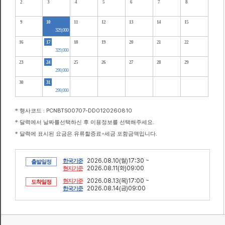
2
3
4
5
6
7
8
9
10
11
12
13
14
15
329,000
16
17
18
19
20
21
22
329,000
23
24
25
26
27
28
29
299,000
30
31
299,000
* 행사코드 :
PCNBTS00707-DD0120260810
* 달력에서 날짜를선택하신 후 이용정보를 선택해주세요.
* 달력에 표시된 요금은 유류할증료+세금 포함금액입니다.
2026.08.10(월)17:30 ~
한국기준
출발일정
2026.08.11(화)09:00
현지기준
2026.08.13(목)17:00 ~
현지기준
도착일정
2026.08.14(금)09:00
한국기준