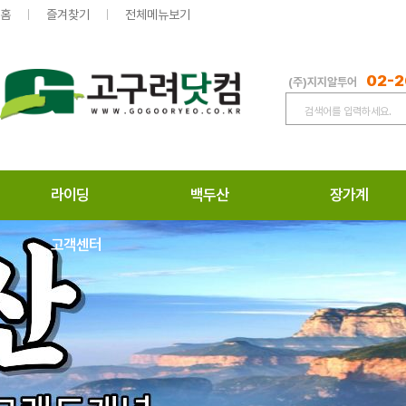
홈
즐겨찾기
전체메뉴보기
02-2
(주)지지알투어
라이딩
백두산
장가계
고객센터