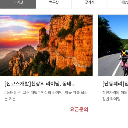
라이딩
백두산
장가계
태항
[신코스개발]천상의 라이딩, 동태...
[단동페리]압
#동태항 신 코스 개발# 천상의 라이딩, 하늘 위를 달리
착한가격의 해외
는 기분.
강변 라이딩.
요금문의