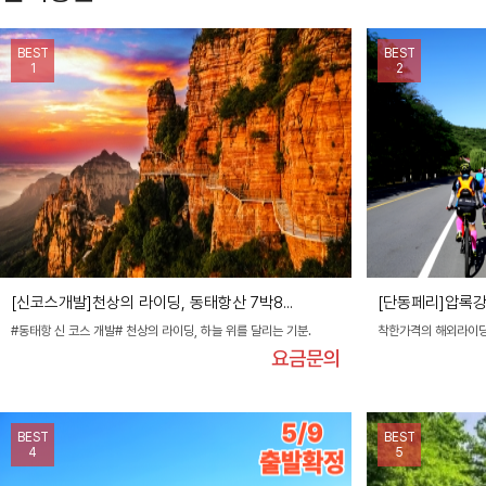
BEST
BEST
1
2
[신코스개발]천상의 라이딩, 동태항산 7박8...
[단동페리]압록강
#동태항 신 코스 개발# 천상의 라이딩, 하늘 위를 달리는 기분.
착한가격의 해외라이딩!
요금문의
BEST
BEST
4
5